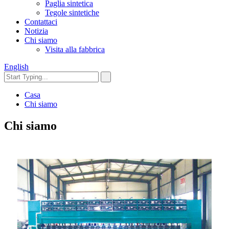
Paglia sintetica
Tegole sintetiche
Contattaci
Notizia
Chi siamo
Visita alla fabbrica
English
Casa
Chi siamo
Chi siamo