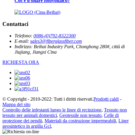
Cos’è il solare fotovoltaico?
Contattaci
Telefono:
0086-(0)792-8322300
E-mail:
sales3@fiberglassfiber.com
Indirizzo:
Beihai Industry Park, Chonghong 280#, città di
Jiujiang, Jiangxi Cina
RICHIESTA ORA
© Copyright - 2010-2022: Tutti i diritti riservati.
Prodotti caldi
-
Mappa del sito
Controllo delle infestanti lungo le linee di recinzione
,
Tessuto non
tessuto per animali domestici
,
Geotessile non tessuto
,
Celle di
protezione dei pendii
,
Materiali da costruzione impermeabili
,
Liner
geosintetico in argilla Gcl
,