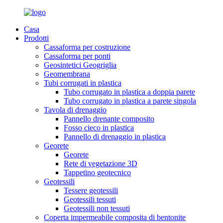
Casa
Prodotti
Cassaforma per costruzione
Cassaforma per ponti
Geosintetici Geogriglia
Geomembrana
Tubi corrugati in plastica
Tubo corrugato in plastica a doppia parete
Tubo corrugato in plastica a parete singola
Tavola di drenaggio
Pannello drenante composito
Fosso cieco in plastica
Pannello di drenaggio in plastica
Georete
Georete
Rete di vegetazione 3D
Tappetino geotecnico
Geotessili
Tessere geotessili
Geotessili tessuti
Geotessili non tessuti
Coperta impermeabile composita di bentonite