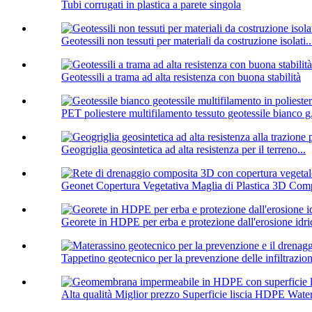
Tubi corrugati in plastica a parete singola
Geotessili non tessuti per materiali da costruzione isolati..
Geotessili a trama ad alta resistenza con buona stabilità
PET poliestere multifilamento tessuto geotessile bianco g.
Geogriglia geosintetica ad alta resistenza per il terreno...
Geonet Copertura Vegetativa Maglia di Plastica 3D Comp
Georete in HDPE per erba e protezione dall'erosione idri
Tappetino geotecnico per la prevenzione delle infiltrazioni 
Alta qualità Miglior prezzo Superficie liscia HDPE Water