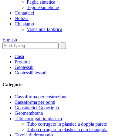
Paglia sintetica
Tegole sintetiche
Contattaci
Notizia
Chi siamo
Visita alla fabbrica
English
Casa
Prodotti
Geotessili
Geotessili tessuti
Categorie
Cassaforma per costruzione
Cassaforma per ponti
Geosintetici Geogriglia
Geomembrana
Tubi corrugati in plastica
Tubo corrugato in plastica a doppia parete
Tubo corrugato in plastica a parete singola
Tavola di drenaggio