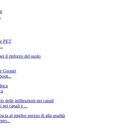
.
..
osit...
ca
nei canali e ...
pro...