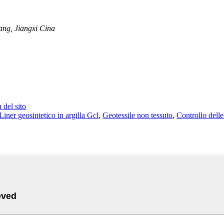
iang, Jiangxi Cina
del sito
Liner geosintetico in argilla Gcl
,
Geotessile non tessuto
,
Controllo delle