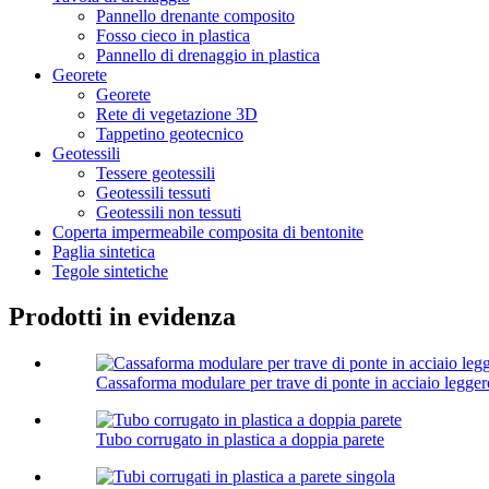
Pannello drenante composito
Fosso cieco in plastica
Pannello di drenaggio in plastica
Georete
Georete
Rete di vegetazione 3D
Tappetino geotecnico
Geotessili
Tessere geotessili
Geotessili tessuti
Geotessili non tessuti
Coperta impermeabile composita di bentonite
Paglia sintetica
Tegole sintetiche
Prodotti in evidenza
Cassaforma modulare per trave di ponte in acciaio legger
Tubo corrugato in plastica a doppia parete