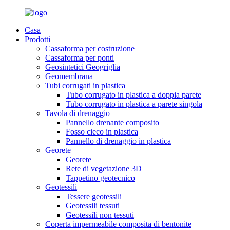
Casa
Prodotti
Cassaforma per costruzione
Cassaforma per ponti
Geosintetici Geogriglia
Geomembrana
Tubi corrugati in plastica
Tubo corrugato in plastica a doppia parete
Tubo corrugato in plastica a parete singola
Tavola di drenaggio
Pannello drenante composito
Fosso cieco in plastica
Pannello di drenaggio in plastica
Georete
Georete
Rete di vegetazione 3D
Tappetino geotecnico
Geotessili
Tessere geotessili
Geotessili tessuti
Geotessili non tessuti
Coperta impermeabile composita di bentonite