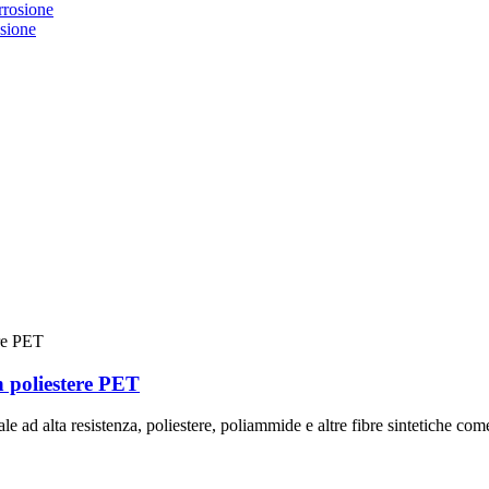
osione
n poliestere PET
riale ad alta resistenza, poliestere, poliammide e altre fibre sintetiche c