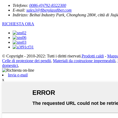
Telefono:
0086-(0)792-8322300
E-mail:
sales3@fiberglassfiber.com
Indirizzo:
Beihai Industry Park, Chonghong 280#, città di Jiuj
RICHIESTA ORA
© Copyright - 2010-2022: Tutti i diritti riservati.
Prodotti caldi
-
Mappa 
Celle di protezione dei pendii
,
Materiali da costruzione impermeabili
,
domestici
,
Invia e-mail
x